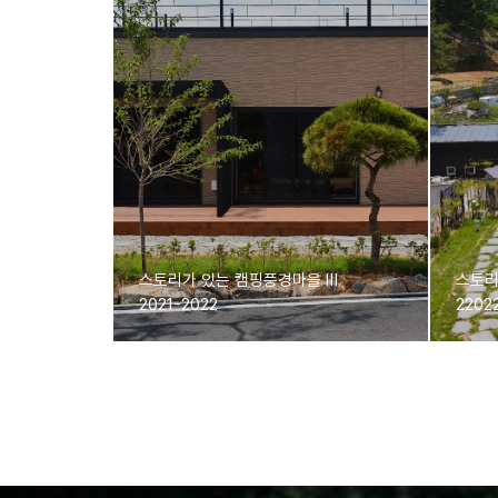
스토리가 있는 캠핑풍경마을 Ⅲ
스토리
더 보러가기
더 보
2021-2022
2202