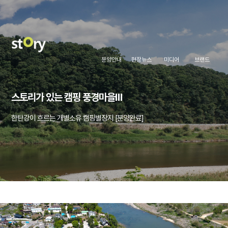
분양안내
현장뉴스
미디어
브랜드
스토리가 있는 캠핑 풍경마을Ⅲ
한탄강이 흐르는 개별소유 캠핑별장지 [분양완료]